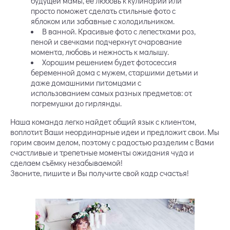
будущей мамы, её любовь к кулинарии или
просто поможет сделать стильные фото с
яблоком или забавные с холодильником.
В ванной. Красивые фото с лепестками роз,
пеной и свечками подчеркнут очарование
момента, любовь и нежность к малышу.
Хорошим решением будет фотосессия
беременной дома с мужем, старшими детьми и
даже домашними питомцами с
использованием самых разных предметов: от
погремушки до гирлянды.
Наша команда легко найдет общий язык с клиентом,
воплотит Ваши неординарные идеи и предложит свои. Мы
горим своим делом, поэтому с радостью разделим с Вами
счастливые и трепетные моменты ожидания чуда и
сделаем съёмку незабываемой!
Звоните, пишите и Вы получите свой кадр счастья!